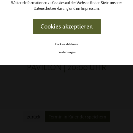
Weitere Informationen zu Cookies auf der Website finden Sie in unserer
Datenschutzerklärung
und im
Impressum
.
Cookies akzeptieren
6. Konzert
Cookies ablehnen
Einstellungen
PAVILLON |
20:00
UHR
zurück
Termin in Kalender speichern