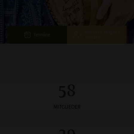
passives Mitglied
Termine
werden
59
MITGLIEDER