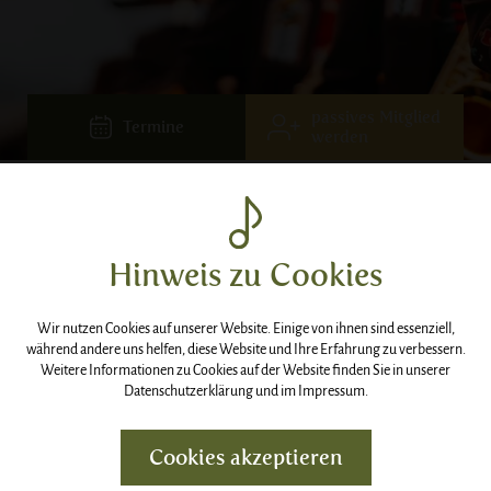
passives Mitglied
Termine
werden
Hinweis zu Cookies
Kirchtagsprozession
Wir nutzen Cookies auf unserer Website. Einige von ihnen sind essenziell,
während andere uns helfen, diese Website und Ihre Erfahrung zu verbessern.
Gries
Weitere Informationen zu Cookies auf der Website finden Sie in unserer
Datenschutzerklärung
und im
Impressum
.
GRIES |
09:30
UHR
Cookies akzeptieren