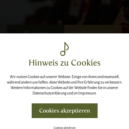
passives Mitglied
Termine
werden
Hinweis zu Cookies
Wir nutzen Cookies auf unserer Website. Einige von ihnen sind essenziell,
TVB Konzert
während andere uns helfen, diese Website und Ihre Erfahrung zu verbessern.
Weitere Informationen zu Cookies auf der Website finden Sie in unserer
Datenschutzerklärung
und im
Impressum
.
PAVILLON |
20:00
UHR
Cookies akzeptieren
Cookies ablehnen